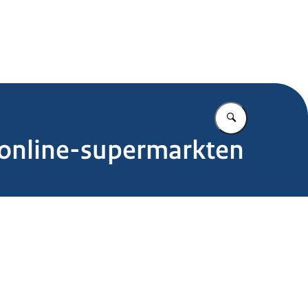
.nl
Vul in wat u z
online-supermarkten