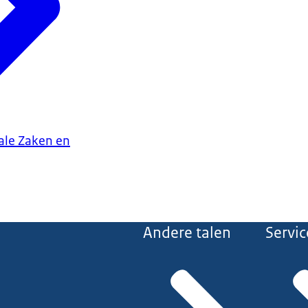
iale Zaken en
Andere talen
Servic