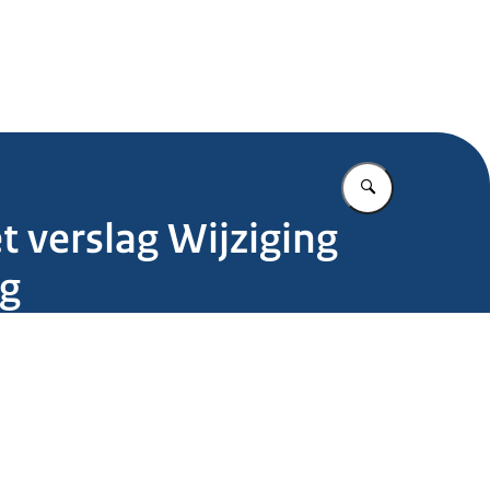
.nl
Vul in wat u z
t verslag Wijziging
ng