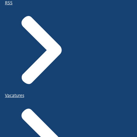
RSS
Vacatures