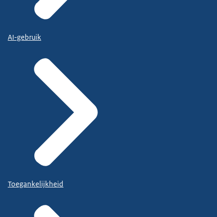
AI-gebruik
Toegankelijkheid