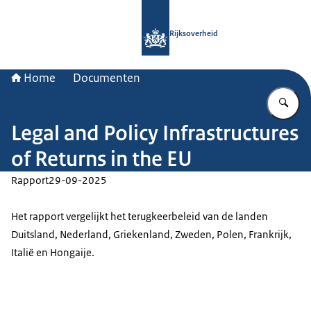
Naar de homepage van Rijksoverheid
Rijksoverheid
Home
Documenten
Vu
Legal and Policy Infrastructures
of Returns in the EU
Rapport
29-09-2025
Het rapport vergelijkt het terugkeerbeleid van de landen
Duitsland, Nederland, Griekenland, Zweden, Polen, Frankrijk,
Italië en Hongaije.