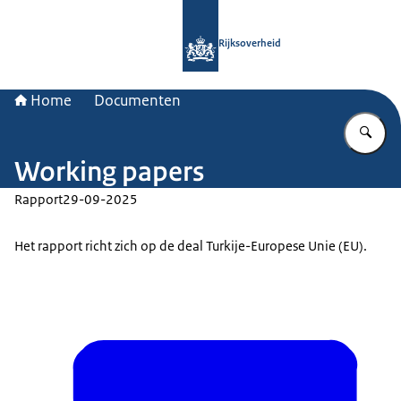
Naar de homepage van Rijksoverheid
Rijksoverheid
Home
Documenten
Vu
Working papers
Rapport
29-09-2025
Het rapport richt zich op de deal Turkije-Europese Unie (EU).