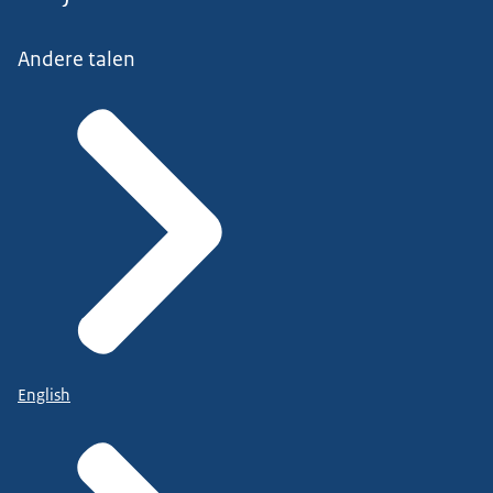
Andere talen
English