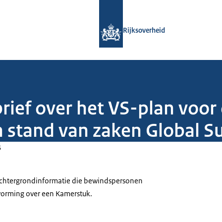
Naar de homepage van Rijksoverheid
Rijksoverheid
rief over het VS-plan voor
en stand van zaken Global S
5
 achtergrondinformatie die bewindspersonen
tvorming over een Kamerstuk.