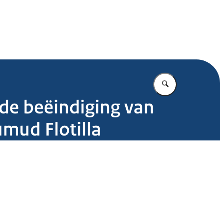
.nl
Vul in wat u z
 de beëindiging van
umud Flotilla