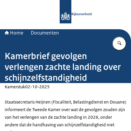
Naar de homepage van Rijksoverheid
Rijksoverheid
Home
Documenten
Vu
Kamerbrief gevolgen
verlengen zachte landing over
schijnzelfstandigheid
Kamerstuk
02-10-2025
Staatssecretaris Heijnen (Fiscaliteit, Belastingdienst en Douane)
informeert de Tweede Kamer over wat de gevolgen zouden zijn
van het verlengen van de zachte landing in 2026, onder
andere dat de handhaving van schijnzelfstandigheid niet