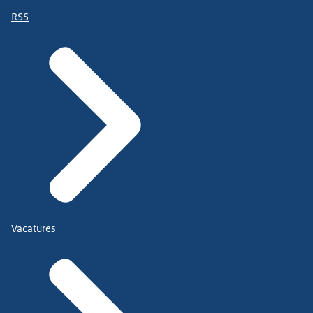
RSS
Vacatures