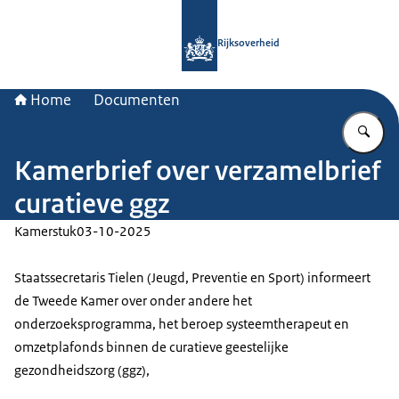
Naar de homepage van Rijksoverheid
Rijksoverheid
Home
Documenten
Vu
Kamerbrief over verzamelbrief
curatieve ggz
Kamerstuk
03-10-2025
Staatssecretaris Tielen (Jeugd, Preventie en Sport) informeert
de Tweede Kamer over onder andere het
onderzoeksprogramma, het beroep systeemtherapeut en
omzetplafonds binnen de curatieve geestelijke
gezondheidszorg (ggz),