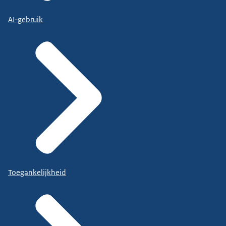
AI-gebruik
Toegankelijkheid