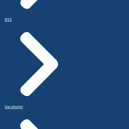
RSS
Vacatures