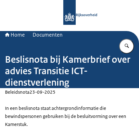
Naar de homepage van Rijksoverheid
Rijksoverheid
Home
Documenten
Vu
Beslisnota bij Kamerbrief over
advies Transitie ICT-
dienstverlening
Beleidsnota
23-09-2025
In een beslisnota staat achtergrondinformatie die
bewindspersonen gebruiken bij de besluitvorming over een
Kamerstuk.