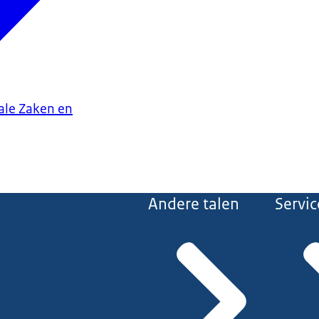
iale Zaken en
Andere talen
Servic