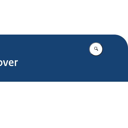
.nl
Vul in wat u z
over