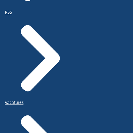
RSS
Vacatures