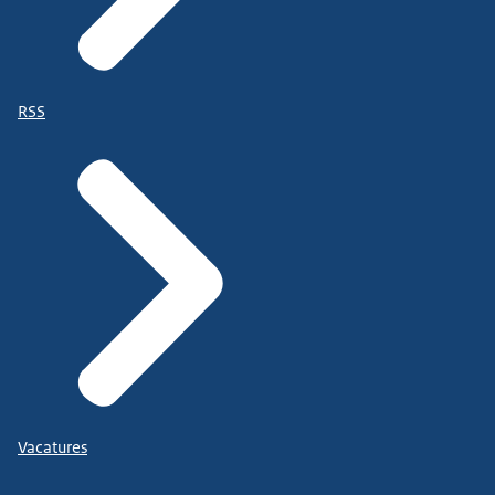
RSS
Vacatures