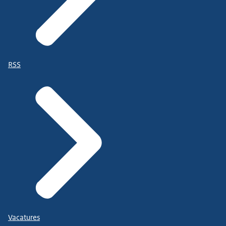
RSS
Vacatures