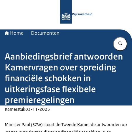
Naar de homepage van Rijksoverheid
Rijksoverheid
Home
Documenten
Vu
Aanbiedingsbrief antwoorden
Kamervragen over spreiding
financiële schokken in
uitkeringsfase flexibele
premieregelingen
Kamerstuk
03-11-2025
Minister Paul (SZW) stuurt de Tweede Kamer de antwoorden op