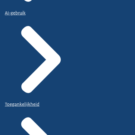
AI-gebruik
Toegankelijkheid