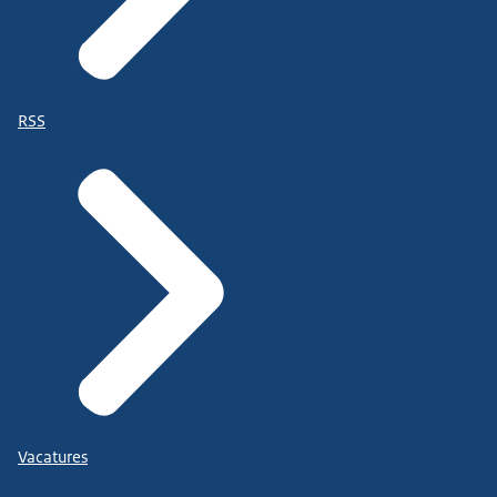
RSS
Vacatures