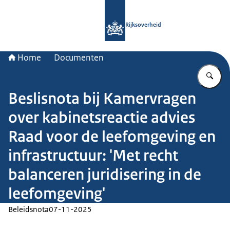
Naar de homepage van Rijksoverheid
Rijksoverheid
Home
Documenten
Vu
Beslisnota bij Kamervragen
over kabinetsreactie advies
Raad voor de leefomgeving en
infrastructuur: 'Met recht
balanceren juridisering in de
leefomgeving'
Beleidsnota
07-11-2025