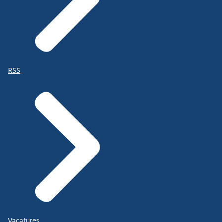
RSS
Vacatures