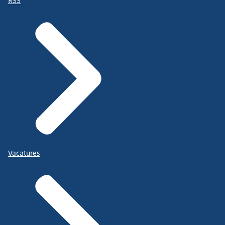
RSS
Vacatures