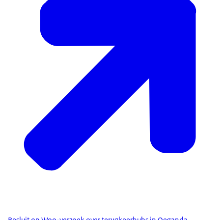
Besluit op Woo-verzoek over terugkeerhubs in Oeganda