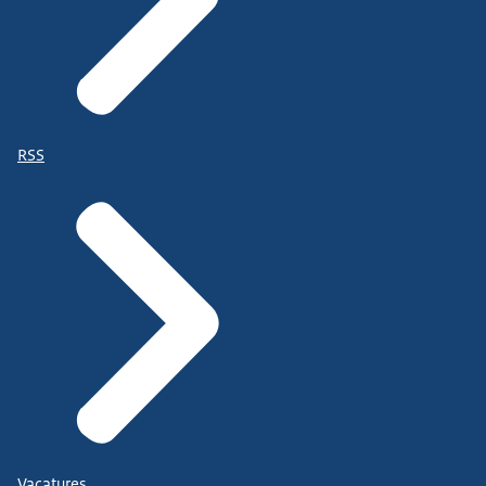
RSS
Vacatures