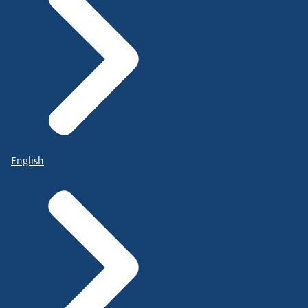
English