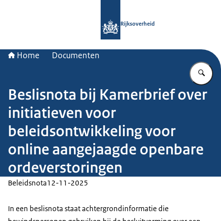
Naar de homepage van Rijksoverheid
Rijksoverheid
Home
Documenten
Vu
Beslisnota bij Kamerbrief over
initiatieven voor
beleidsontwikkeling voor
online aangejaagde openbare
ordeverstoringen
Beleidsnota
12-11-2025
In een beslisnota staat achtergrondinformatie die