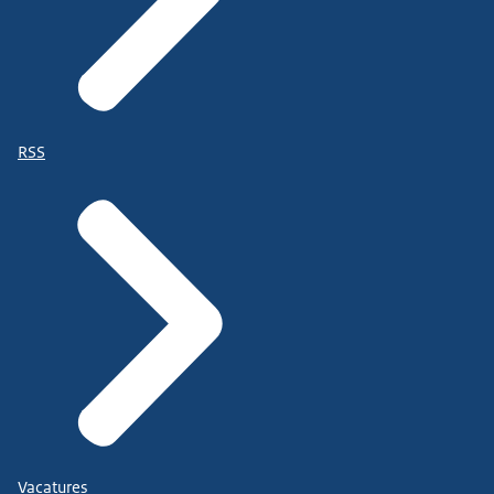
RSS
Vacatures