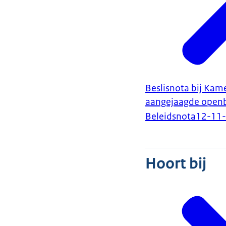
Beslisnota bij Kame
aangejaagde openb
Beleidsnota
12-11
Hoort bij