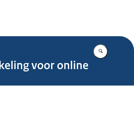
.nl
Vul in wat u z
keling voor online