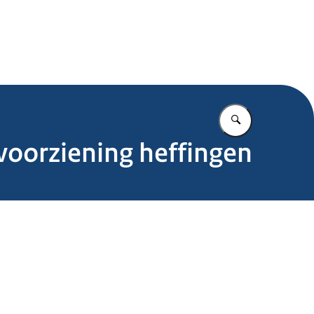
.nl
Vul in wat u z
voorziening heffingen