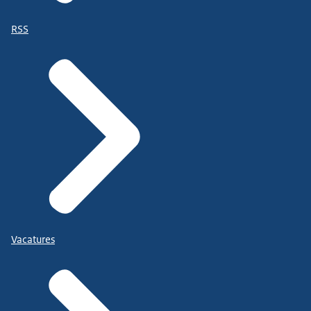
RSS
Vacatures