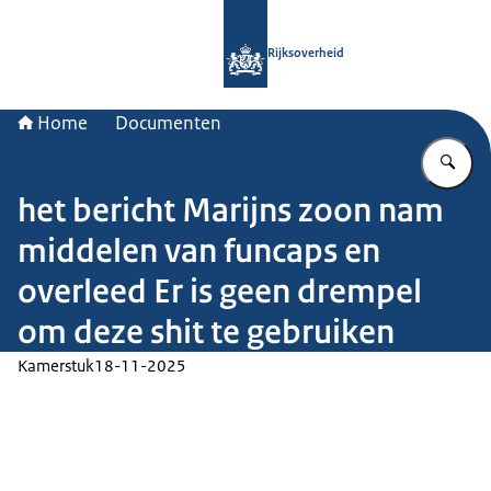
Naar de homepage van Rijksoverheid
Rijksoverheid
Home
Documenten
Vu
het bericht Marijns zoon nam
middelen van funcaps en
overleed Er is geen drempel
om deze shit te gebruiken
Kamerstuk
18-11-2025