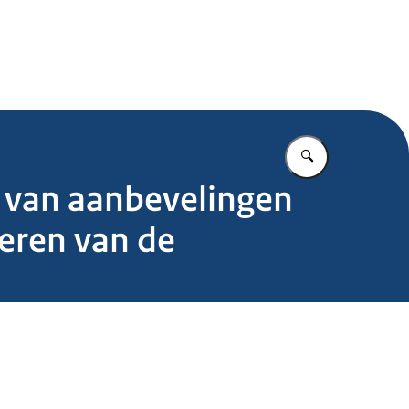
.nl
Vul in wat u z
 van aanbevelingen
eren van de