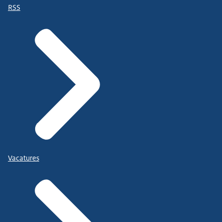
RSS
Vacatures