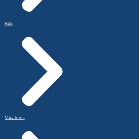
RSS
Vacatures