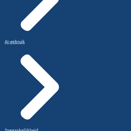
AI-gebruik
Toegankelijkheid