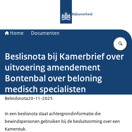
Naar de homepage van Rijksoverheid
Rijksoverheid
Home
Documenten
Vu
Beslisnota bij Kamerbrief over
uitvoering amendement
Bontenbal over beloning
medisch specialisten
Beleidsnota
20-11-2025
In een beslisnota staat achtergrondinformatie die
bewindspersonen gebruiken bij de besluitvorming over een
Kamerstuk.