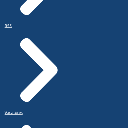
RSS
Vacatures