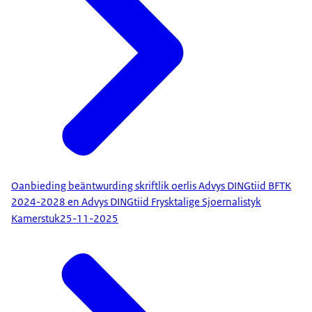
Oanbieding beäntwurding skriftlik oerlis Advys DINGtiid BFTK
2024-2028 en Advys DINGtiid Frysktalige Sjoernalistyk
Kamerstuk
25-11-2025