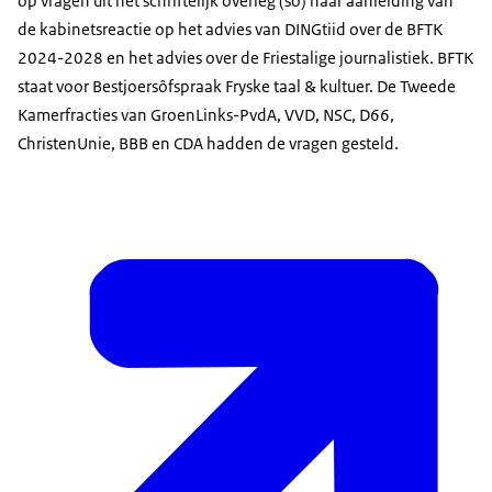
op vragen uit het schriftelijk overleg (so) naar aanleiding van
de kabinetsreactie op het advies van DINGtiid over de BFTK
2024-2028 en het advies over de Friestalige journalistiek. BFTK
staat voor Bestjoersôfspraak Fryske taal & kultuer. De Tweede
Kamerfracties van GroenLinks-PvdA, VVD, NSC, D66,
ChristenUnie, BBB en CDA hadden de vragen gesteld.