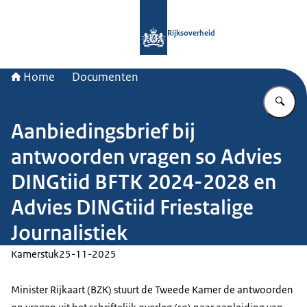
Naar de homepage van Rijksoverheid
Rijksoverheid
Home
Documenten
Vu
Aanbiedingsbrief bij
antwoorden vragen so Advies
DINGtiid BFTK 2024-2028 en
Advies DINGtiid Friestalige
Journalistiek
Kamerstuk
25-11-2025
Minister Rijkaart (BZK) stuurt de Tweede Kamer de antwoorden