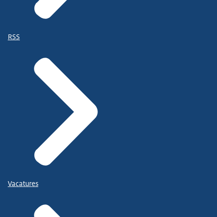
RSS
Vacatures