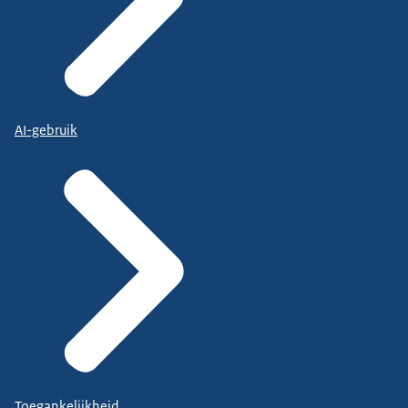
AI-gebruik
Toegankelijkheid