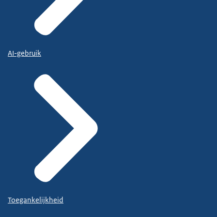
AI-gebruik
Toegankelijkheid