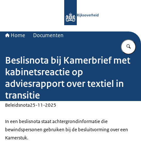
Naar de homepage van Rijksoverheid
Rijksoverheid
Home
Documenten
Vu
Beslisnota bij Kamerbrief met
kabinetsreactie op
adviesrapport over textiel in
transitie
Beleidsnota
25-11-2025
In een beslisnota staat achtergrondinformatie die
bewindspersonen gebruiken bij de besluitvorming over een
Kamerstuk.