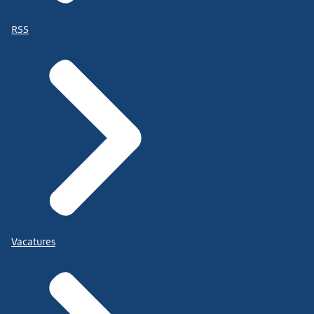
RSS
Vacatures