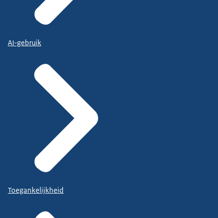
AI-gebruik
Toegankelijkheid