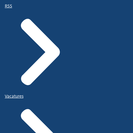
RSS
Vacatures