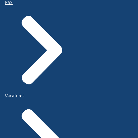
RSS
Vacatures