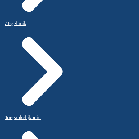
AI-gebruik
Toegankelijkheid