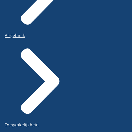
AI-gebruik
Toegankelijkheid