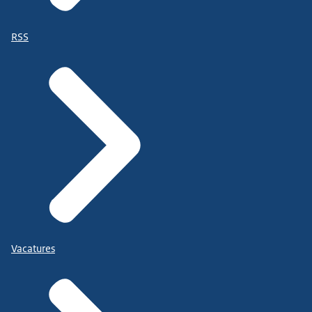
RSS
Vacatures