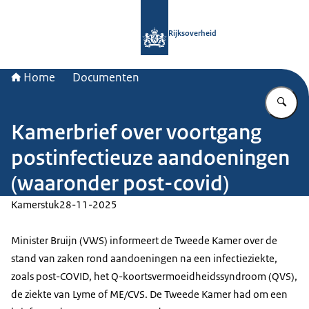
Naar de homepage van Rijksoverheid
Rijksoverheid
Home
Documenten
Vu
Kamerbrief over voortgang
postinfectieuze aandoeningen
(waaronder post-covid)
Kamerstuk
28-11-2025
Minister Bruijn (VWS) informeert de Tweede Kamer over de
stand van zaken rond aandoeningen na een infectieziekte,
zoals post-COVID, het Q-koortsvermoeidheidssyndroom (QVS),
de ziekte van Lyme of ME/CVS. De Tweede Kamer had om een