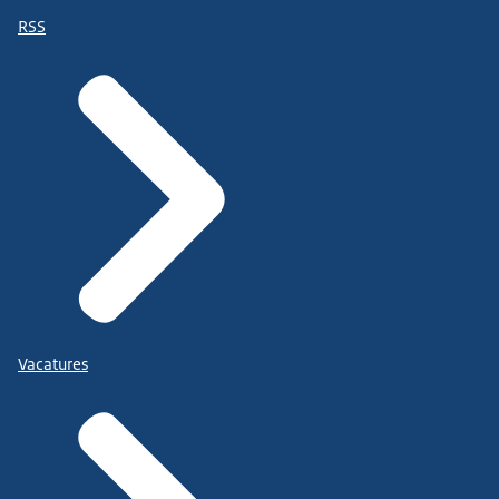
RSS
Vacatures