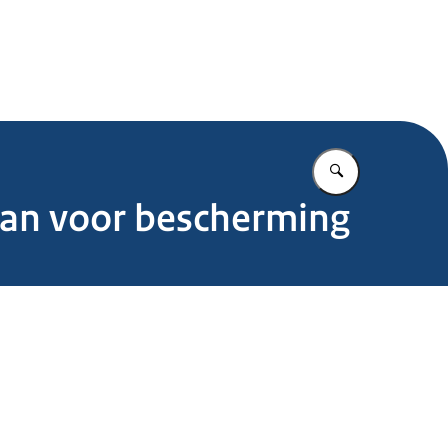
.nl
Vul in wat u z
plan voor bescherming