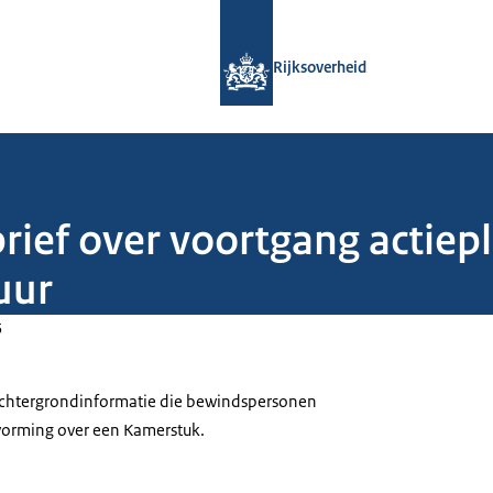
Naar de homepage van Rijksoverheid
Rijksoverheid
brief over voortgang actie
uur
5
 achtergrondinformatie die bewindspersonen
tvorming over een Kamerstuk.