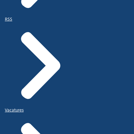
RSS
Vacatures