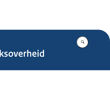
.nl
Vul in wat u z
jksoverheid