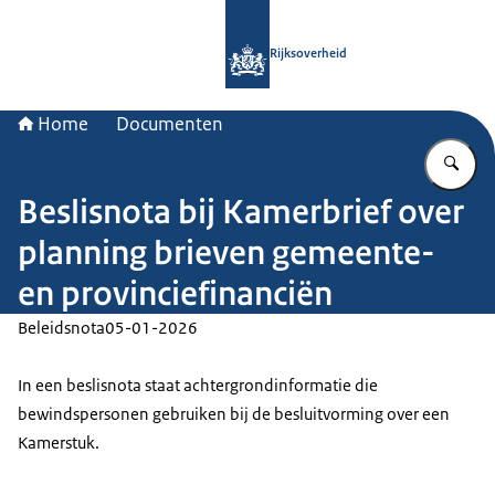
Naar de homepage van Rijksoverheid
Rijksoverheid
Home
Documenten
Vu
Beslisnota bij Kamerbrief over
planning brieven gemeente-
en provinciefinanciën
Beleidsnota
05-01-2026
In een beslisnota staat achtergrondinformatie die
bewindspersonen gebruiken bij de besluitvorming over een
Kamerstuk.