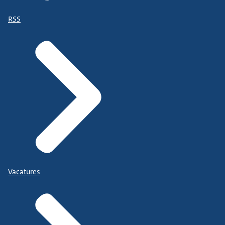
RSS
Vacatures