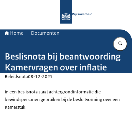
Naar de homepage van Rijksoverheid
Rijksoverheid
Home
Documenten
Vu
Beslisnota bij beantwoording
Kamervragen over inflatie
Beleidsnota
08-12-2025
In een beslisnota staat achtergrondinformatie die
bewindspersonen gebruiken bij de besluitvorming over een
Kamerstuk.