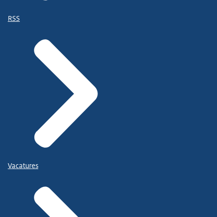
RSS
Vacatures