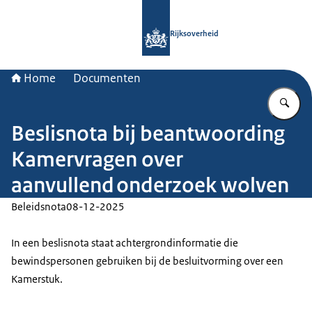
Naar de homepage van Rijksoverheid
Rijksoverheid
Home
Documenten
Vu
Beslisnota bij beantwoording
Kamervragen over
aanvullend onderzoek wolven
Beleidsnota
08-12-2025
In een beslisnota staat achtergrondinformatie die
bewindspersonen gebruiken bij de besluitvorming over een
Kamerstuk.