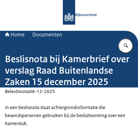
Naar de homepage van Rijksoverheid
Rijksoverheid
Home
Documenten
Vu
Beslisnota bij Kamerbrief over
verslag Raad Buitenlandse
Zaken 15 december 2025
Beleidsnota
08-12-2025
In een beslisnota staat achtergrondinformatie die
bewindspersonen gebruiken bij de besluitvorming over een
Kamerstuk.