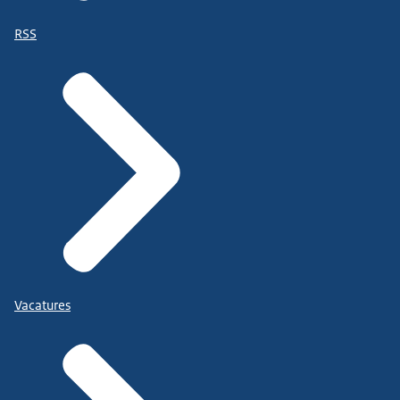
RSS
Vacatures