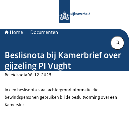
Naar de homepage van Rijksoverheid
Rijksoverheid
Home
Documenten
Vu
Beslisnota bij Kamerbrief over
gijzeling PI Vught
Beleidsnota
08-12-2025
In een beslisnota staat achtergrondinformatie die
bewindspersonen gebruiken bij de besluitvorming over een
Kamerstuk.