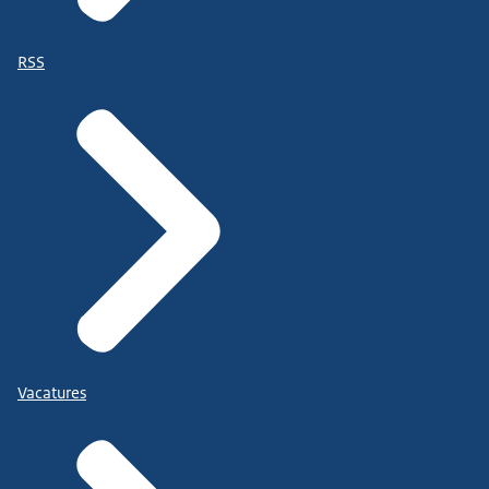
RSS
Vacatures