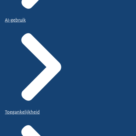
AI-gebruik
Toegankelijkheid