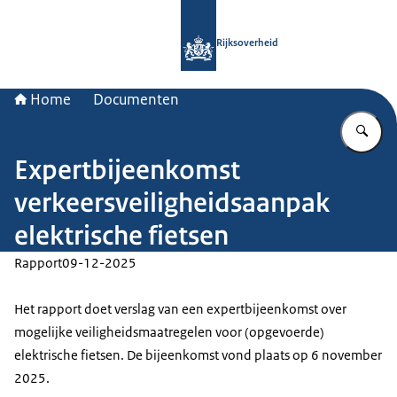
Naar de homepage van Rijksoverheid
Rijksoverheid
Home
Documenten
Vu
Expertbijeenkomst
verkeersveiligheidsaanpak
elektrische fietsen
Rapport
09-12-2025
Het rapport doet verslag van een expertbijeenkomst over
mogelijke veiligheidsmaatregelen voor (opgevoerde)
elektrische fietsen. De bijeenkomst vond plaats op 6 november
2025.