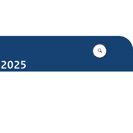
.nl
Vul in wat u z
t 2025