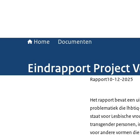
Home
Documenten
Eindrapport Project V
Rapport
10-12-2025
Het rapport bevat een u
problematiek die lhbtiq
staat voor Lesbische v
transgender personen, i
voor andere vormen die n