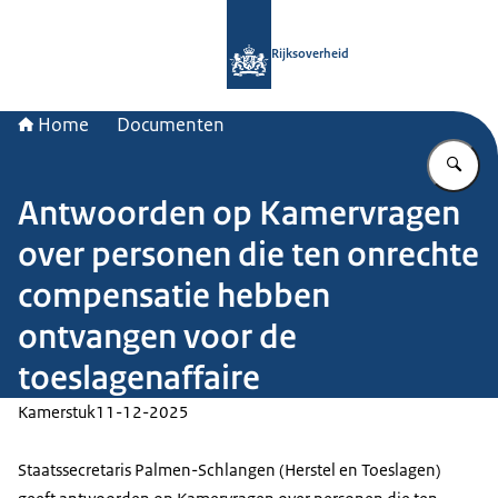
Naar de homepage van Rijksoverheid
Rijksoverheid
Home
Documenten
Vu
Antwoorden op Kamervragen
over personen die ten onrechte
compensatie hebben
ontvangen voor de
toeslagenaffaire
Kamerstuk
11-12-2025
Staatssecretaris Palmen-Schlangen (Herstel en Toeslagen)