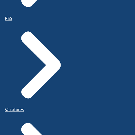
RSS
Vacatures