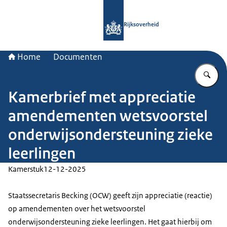
Naar de homepage van Rijksoverheid
Rijksoverheid
Home
Documenten
Vu
Kamerbrief met appreciatie
amendementen wetsvoorstel
onderwijsondersteuning zieke
leerlingen
Kamerstuk
12-12-2025
Staatssecretaris Becking (OCW) geeft zijn appreciatie (reactie)
op amendementen over het wetsvoorstel
onderwijsondersteuning zieke leerlingen. Het gaat hierbij om