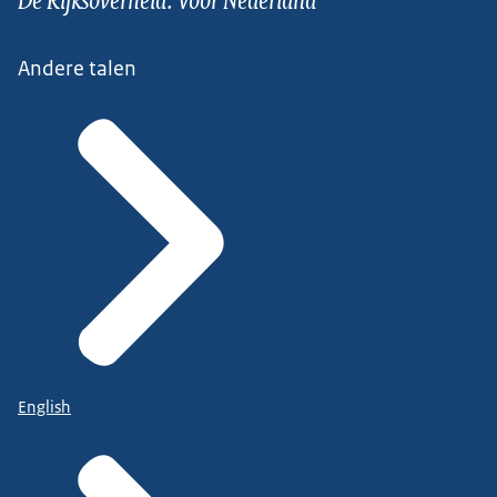
Andere talen
English